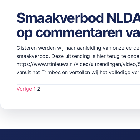
Smaakverbod NLDAMP
op commentaren van
Gisteren werden wij naar aanleiding van onze eerde
smaakverbod. Deze uitzending is hier terug te onder
https://www.rtlnieuws.nl/video/uitzendingen/video/
vanuit het Trimbos en vertellen wij het volledige ve
Vorige
1
2
Berichten
paginering