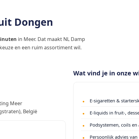
nuit Dongen
inuten
in Meer. Dat maakt NL Damp
keuze en een ruim assortiment wil.
Wat vind je in onze w
E-sigaretten & startersk
ting Meer
traten), België
E-liquids in fruit-, de
Podsystemen, coils en 
Persoonlijk advies va