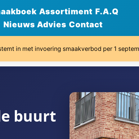
aakboek
Assortiment
F.A.Q
Nieuws Advies
Contact
stemt in met invoering smaakverbod per 1 septe
de buurt