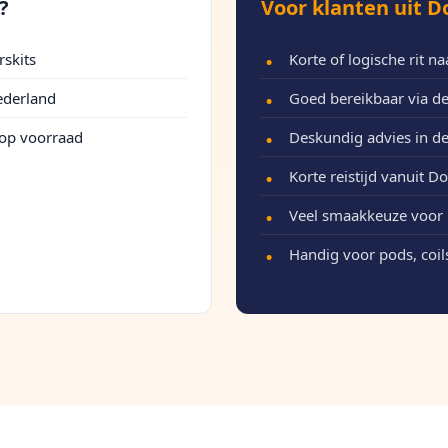
?
Voor klanten uit 
rskits
Korte of logische rit n
ederland
Goed bereikbaar via de
 op voorraad
Deskundig advies in de
Korte reistijd vanuit 
Veel smaakkeuze voor 
Handig voor pods, coils