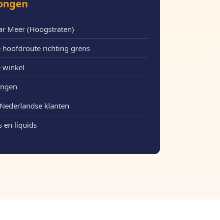
Dongen
aar Meer (Hoogstraten)
 hoofdroute richting grens
 winkel
Dongen
Nederlandse klanten
 en liquids