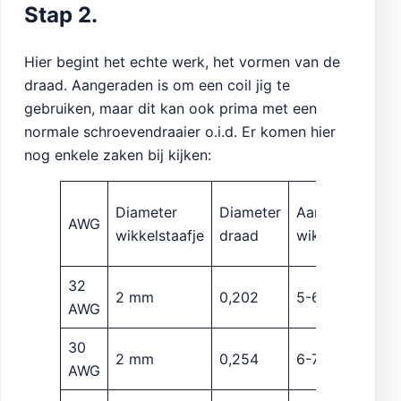
Stap 2.
Hier begint het echte werk, het vormen van de
draad. Aangeraden is om een coil jig te
gebruiken, maar dit kan ook prima met een
normale schroevendraaier o.i.d. Er komen hier
nog enkele zaken bij kijken:
U
Diameter
Diameter
Aantal
AWG
w
wikkelstaafje
draad
wikkelingen
i
32
2 mm
0,202
5-6
2
AWG
30
2 mm
0,254
6-7
1
AWG