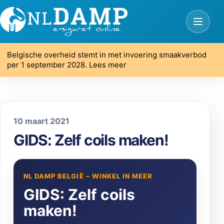
Belgische overheid stemt in met invoering smaakverbod
per 1 september 2028. Lees meer
10 maart 2021
GIDS: Zelf coils maken!
NL DAMP BELGIË – WINKEL IN MEER
GIDS: Zelf coils
maken!