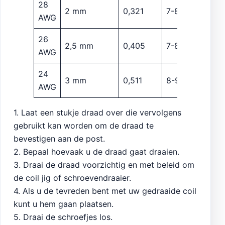
28
2 mm
0,321
7-8
1
AWG
26
2,5 mm
0,405
7-8
1
AWG
24
3 mm
0,511
8-9
0
AWG
1. Laat een stukje draad over die vervolgens
gebruikt kan worden om de draad te
bevestigen aan de post.
2. Bepaal hoevaak u de draad gaat draaien.
3. Draai de draad voorzichtig en met beleid om
de coil jig of schroevendraaier.
4. Als u de tevreden bent met uw gedraaide coil
kunt u hem gaan plaatsen.
5. Draai de schroefjes los.