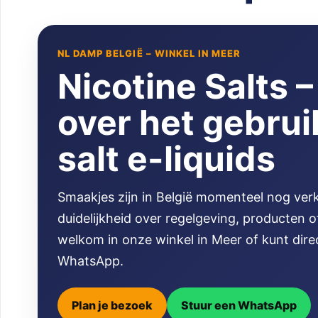
NL DAMP BELGIË – WINKEL IN MEER
Nicotine Salts –
over het gebrui
salt e-liquids
Smaakjes zijn in België momenteel nog verk
duidelijkheid over regelgeving, producten 
welkom in onze winkel in Meer of kunt dir
WhatsApp.
Plan je bezoek
Stuur een WhatsApp